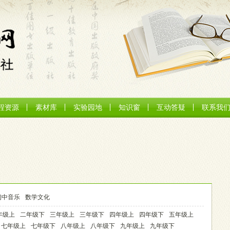
程资源
素材库
实验园地
知识窗
互动答疑
联系我
初中音乐
数学文化
年级上
二年级下
三年级上
三年级下
四年级上
四年级下
五年级上
七年级上
七年级下
八年级上
八年级下
九年级上
九年级下