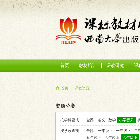
首页
教材培训
课改研究
课
首页
-
课程资源
资源分类
按学科查找：
全部
语文
数学
小学音乐
按学段查找：
全部
一年级上
一年级下
二
五年级下
六年级上
六年级下