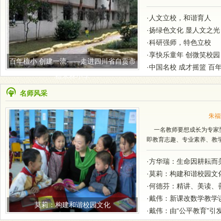
改；一个老师上一堂课改课不
·人文立校，和谐育人
·扬绿色文化 显人文之光
·科研强师，特色立校
·享快乐童年 创微笑校园
百年檀小 创建一流——走进四川省自贡市
·中国名校 成才摇篮 百
檀木林小学
名师风采
朱福
一名教师要想成长为专家型
即教育志趣、专业素养、教
·方华瑞：生命因耕耘而
·莫莉：构建和谐校园文
·何德芬：精讲、美读、
·戴伟：新课改数学教学
莫莉：构建和谐校园文化
·戴伟：由“公平教育”引