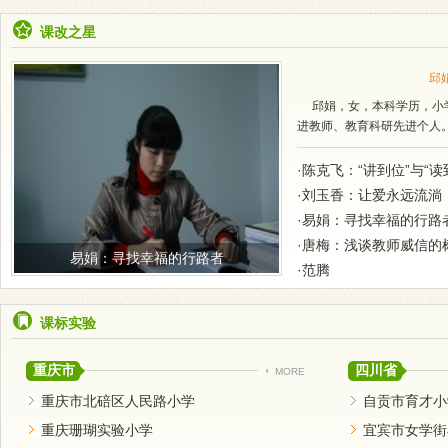
课改之星
邱
邱娟，女，本科学历，小学
进教师、教育科研先进个人
·陈克飞：“讲到位”与“
·刘玉香：让爱永远流淌
·易娟：寻找幸福的行路
·唐梅：浅谈教师威信的
易娟：寻找幸福的行路者
·范腾
课标实验
重庆市
四川省
MORE
重庆市北碚区人民路小学
自贡市育才小
重庆珊瑚实验小学
宜宾市女学街