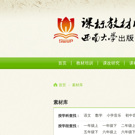
首页
教材培训
课改研究
课
首页
-
素材库
素材库
语文
数学
小学音乐
初中
按学科查找：
一年级上
一年级下
二年级
按学段查找：
五年级下
六年级上
六年级