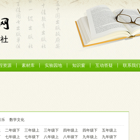
程资源
素材库
实验园地
知识窗
互动答疑
联系我
音乐
数学文化
上
二年级下
三年级上
三年级下
四年级上
四年级下
五年级上
下
七年级上
七年级下
八年级上
八年级下
九年级上
九年级下