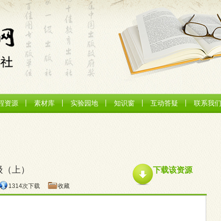
程资源
素材库
实验园地
知识窗
互动答疑
联系我
级（上）
下载该资源
1314次下载
收藏