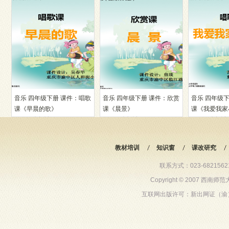
音乐 四年级下册 课件：唱歌
音乐 四年级下册 课件：欣赏
音乐 四年级
课《早晨的歌》
课《晨景》
课《我爱我家
10605人阅读
10456人阅读
10598人阅读
教材培训
知识窗
课改研究
联系方式：023-68215621 6
Copyright © 2007 西
互联网出版许可：新出网证（渝）