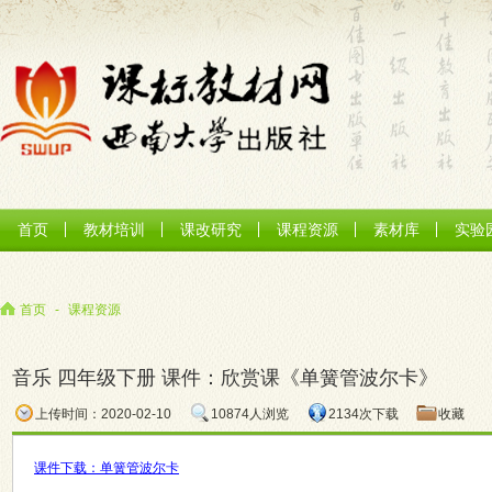
首页
教材培训
课改研究
课程资源
素材库
实验
首页
-
课程资源
音乐 四年级下册 课件：欣赏课《单簧管波尔卡》
上传时间：2020-02-10
10874人浏览
2134次下载
收藏
课件下载：
单簧管波尔卡