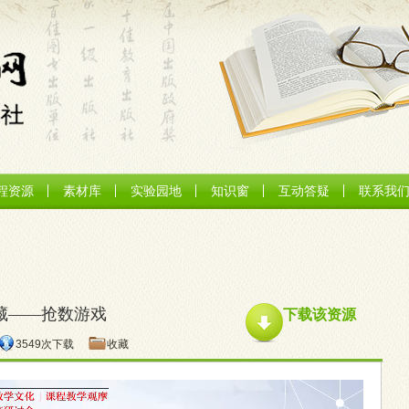
程资源
素材库
实验园地
知识窗
互动答疑
联系我
藏——抢数游戏
下载该资源
3549次下载
收藏