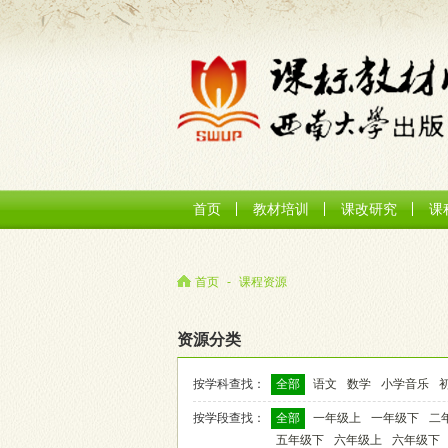
首页
教材培训
课改研究
课
首页
-
课程资源
资源分类
按学科查找：
全部
语文
数学
小学音乐
按学段查找：
全部
一年级上
一年级下
二
五年级下
六年级上
六年级下