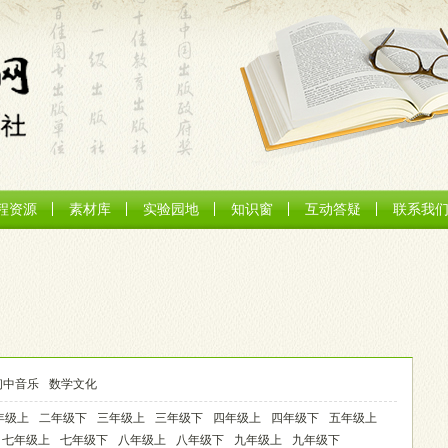
程资源
素材库
实验园地
知识窗
互动答疑
联系我
初中音乐
数学文化
年级上
二年级下
三年级上
三年级下
四年级上
四年级下
五年级上
七年级上
七年级下
八年级上
八年级下
九年级上
九年级下