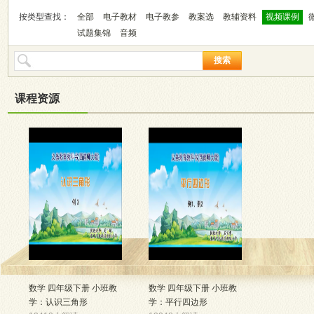
按类型查找：
全部
电子教材
电子教参
教案选
教辅资料
视频课例
试题集锦
音频
搜索
课程资源
数学 四年级下册 小班教
数学 四年级下册 小班教
学：认识三角形
学：平行四边形