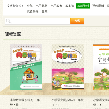
按类型查找：
全部
电子教材
电子教参
教案选
教辅资料
视频课例
试题集锦
音频
搜索
课程资源
小学数学同步练习 三年
小学语文同步练习三年级
小学语文字
级下册
（下）
级（下）