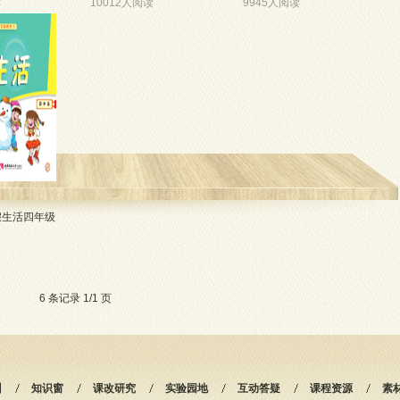
读
10012人阅读
9945人阅读
假生活四年级
6 条记录 1/1 页
训
知识窗
课改研究
实验园地
互动答疑
课程资源
素