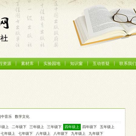
程资源
素材库
实验园地
知识窗
互动答疑
联系我
初中音乐
数学文化
年级上
二年级下
三年级上
三年级下
四年级上
四年级下
五年级上
七年级上
七年级下
八年级上
八年级下
九年级上
九年级下