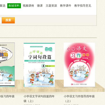
案选
教辅资料
视频课例
微课
主题资源
教学课件
教学指导意见
搜索
步练习四年级
小学语文字词句段篇四年
小学语文习作指导四年级
级（上）
（上）