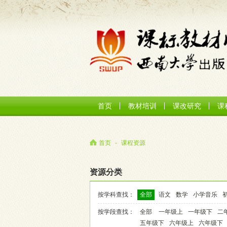
首页
教材培训
课改研究
课
首页
-
课程资源
资源分类
按学科查找：
全部
语文
数学
小学音乐
按学段查找：
全部
一年级上
一年级下
二
五年级下
六年级上
六年级下