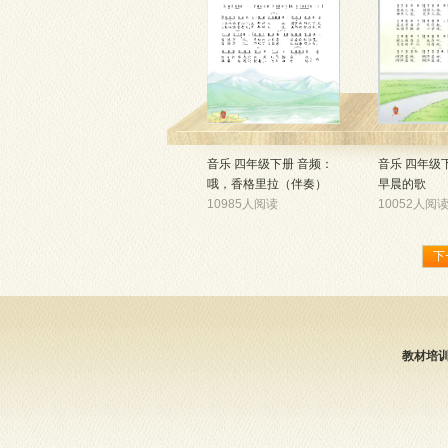
音乐 四年级下册 音频：
音乐 四年级
哦，香格里拉（伴奏）
早晨的歌
10985人阅读
10052人阅
下
教材培