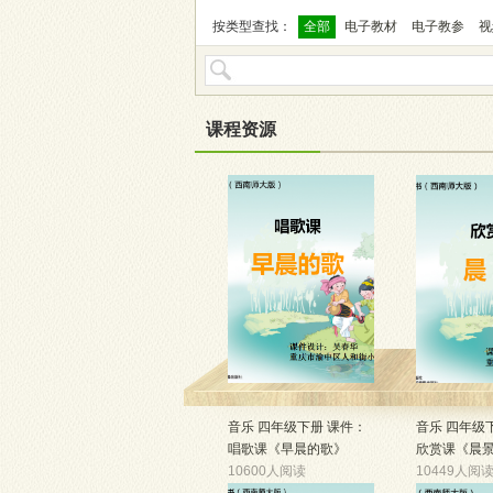
按类型查找：
全部
电子教材
电子教参
视
课程资源
音乐 四年级下册 课件：
音乐 四年级
唱歌课《早晨的歌》
欣赏课《晨
10600人阅读
10449人阅