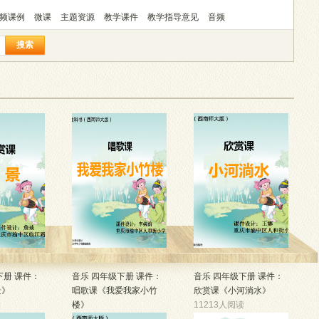
频课例
微课
主题资源
教学课件
教学指导意见
音频
搜索
下册 课件：
音乐 四年级下册 课件：
音乐 四年级下册 课件：
景》
唱歌课《我爱我家小竹
欣赏课《小河淌水》
读
楼》
11213人阅读