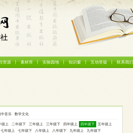
程资源
素材库
实验园地
知识窗
互动答疑
联系我
初中音乐
数学文化
年级上
二年级下
三年级上
三年级下
四年级上
四年级下
五年级上
七年级上
七年级下
八年级上
八年级下
九年级上
九年级下