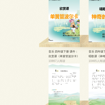
音乐 四年级下册 课件：
音乐 四年级
欣赏课《单簧管波尔卡》
唱歌课《神
10867人阅读
10465人阅