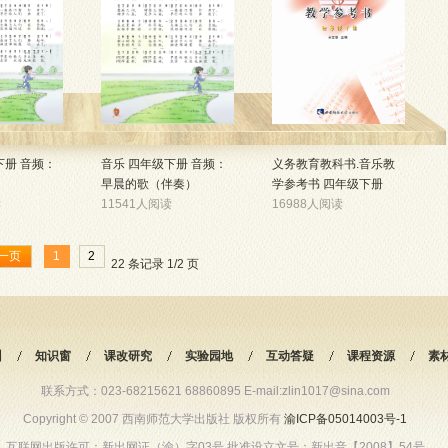
下册 音频：
音乐 四年级下册 音频：
义务教育教科书.音乐教
早晨的歌（伴奏）
学参考书 四年级下册
读
11541人阅读
16988人阅读
一页
1
2
22 条记录 1/2 页
训
知识窗
课改研究
实验园地
互动答疑
课程资源
素
联系方式：023-68215621 68860895 E-mail:zlin1017@sina.com
Copyright © 2007 西南师范大学出版社 版权所有
渝ICP备05014003号-1
互联网出版许可：新出网证（渝）字03号 批准设立文号：新出音【2008】54号