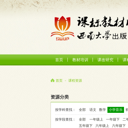
首页
教材培训
课改研究
课
首页
-
课程资源
资源分类
按学科查找：
全部
语文
数学
小学音乐
按学段查找：
全部
一年级上
一年级下
二
五年级下
六年级上
六年级下