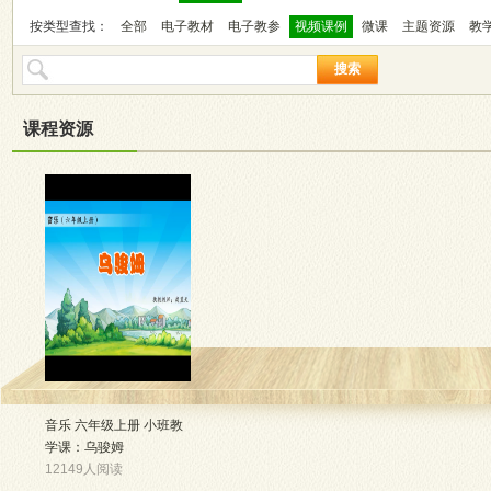
按类型查找：
全部
电子教材
电子教参
视频课例
微课
主题资源
教
搜索
课程资源
音乐 六年级上册 小班教
学课：乌骏姆
12149人阅读