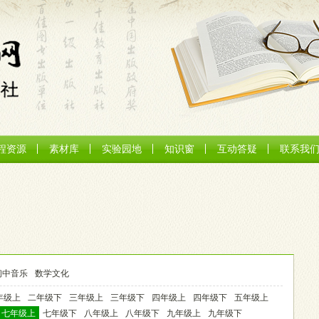
程资源
素材库
实验园地
知识窗
互动答疑
联系我
初中音乐
数学文化
年级上
二年级下
三年级上
三年级下
四年级上
四年级下
五年级上
七年级上
七年级下
八年级上
八年级下
九年级上
九年级下