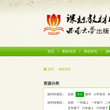
首页
教材培训
课改研究
课
首页
-
课程资源
资源分类
按学科查找：
全部
语文
数学
小学音乐
按学段查找：
全部
一年级上
一年级下
二
五年级下
六年级上
六年级下